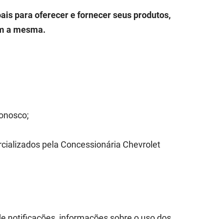
ais para oferecer e fornecer seus produtos,
com a mesma.
conosco;
rcializados pela Concessionária Chevrolet
e notificações, informações sobre o uso dos