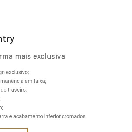
ntry
rma mais exclusiva
n exclusivo;
ermanência em faixa;
do traseiro;
;
o;
arra e acabamento inferior cromados.