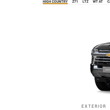
HIGH COUNTRY
Z71
LTZ
WT AT
C
EXTERIOR